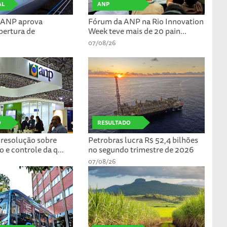
AL
ANP
: ANP aprova
Fórum da ANP na Rio Innovation
abertura de
Week teve mais de 20 pain...
07/08/26
O
RESULTADO
resolução sobre
Petrobras lucra R$ 52,4 bilhões
o e controle da q...
no segundo trimestre de 2026
07/08/26