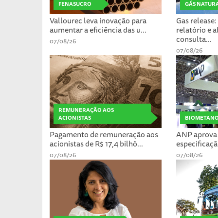
FENASUCRO
GÁS NATUR
Vallourec leva inovação para
Gas release
aumentar a eficiência das u...
relatório e 
consulta...
07/08/26
07/08/26
REMUNERAÇÃO AOS
ACIONISTAS
BIOMETAN
Pagamento de remuneração aos
ANP aprova 
acionistas de R$ 17,4 bilhõ...
especificaçã
07/08/26
07/08/26