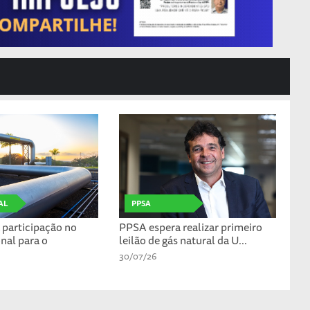
AL
PPSA
participação no
PPSA espera realizar primeiro
nal para o
leilão de gás natural da U...
30/07/26