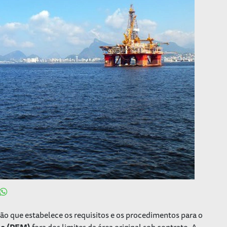
ão que estabelece os requisitos e os procedimentos para o
mo (PEM)
fora dos limites da área original sob contrato. A