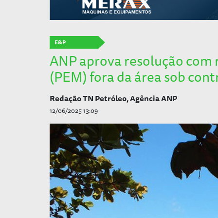
E&P
ANP aprova resolução com 
(PEM) fora da área sob cont
Redação TN Petróleo, Agência ANP
12/06/2025 13:09