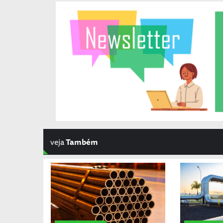
veja
Também