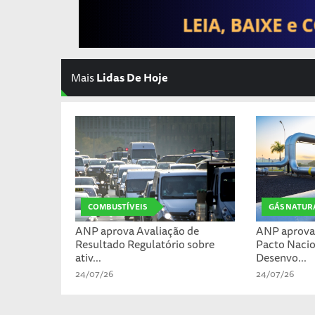
Mais
Lidas De Hoje
COMBUSTÍVEIS
GÁS NATUR
ANP aprova Avaliação de
ANP aprova 
Resultado Regulatório sobre
Pacto Nacio
ativ...
Desenvo...
24/07/26
24/07/26