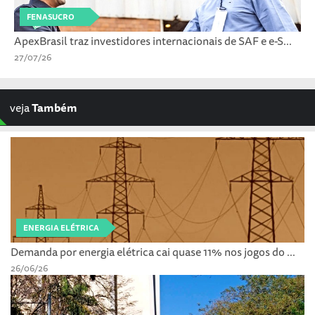
FENASUCRO
ApexBrasil traz investidores internacionais de SAF e e-S...
27/07/26
veja
Também
ENERGIA ELÉTRICA
Demanda por energia elétrica cai quase 11% nos jogos do ...
26/06/26