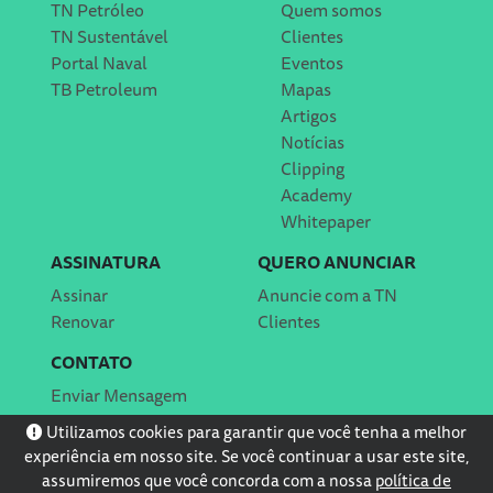
TN Petróleo
Quem somos
TN Sustentável
Clientes
Portal Naval
Eventos
TB Petroleum
Mapas
Artigos
Notícias
Clipping
Academy
Whitepaper
ASSINATURA
QUERO ANUNCIAR
Assinar
Anuncie com a TN
Renovar
Clientes
CONTATO
Enviar Mensagem
Localização
Utilizamos cookies para garantir que você tenha a melhor
experiência em nosso site. Se você continuar a usar este site,
assumiremos que você concorda com a nossa
política de