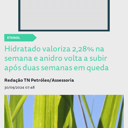
ETANOL
Hidratado valoriza 2,28% na
semana e anidro volta a subir
após duas semanas em queda
Redação TN Petróleo/Assessoria
30/09/2024 07:48