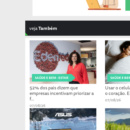
veja
Também
SAÚDE E BEM - ESTAR
SAÚDE E BEM
52% dos pais dizem que
Usar o celul
empresas incentivam priorizar a
o coração. E
f...
07/08/26
07/08/26