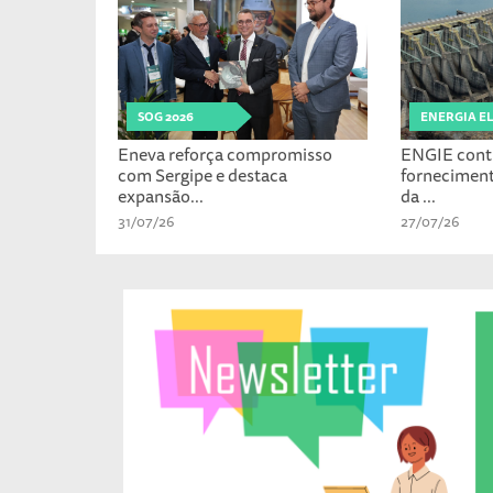
SOG 2026
ENERGIA E
Eneva reforça compromisso
ENGIE cont
com Sergipe e destaca
fornecimen
expansão...
da ...
31/07/26
27/07/26