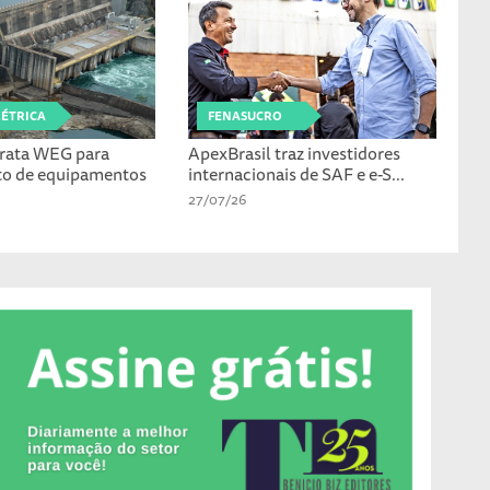
LÉTRICA
FENASUCRO
rata WEG para
ApexBrasil traz investidores
to de equipamentos
internacionais de SAF e e-S...
27/07/26