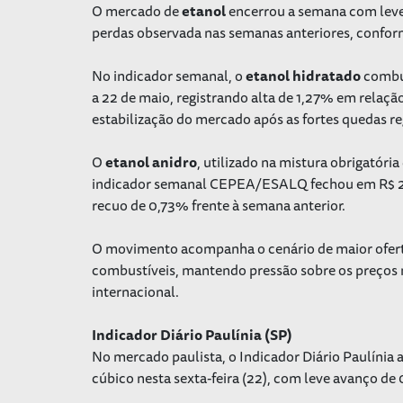
O mercado de
etanol
encerrou a semana com leve
perdas observada nas semanas anteriores, conf
No indicador semanal, o
etanol
hidratado
combus
a 22 de maio, registrando alta de 1,27% em relaç
estabilização do mercado após as fortes quedas reg
O
etanol
anidro
, utilizado na mistura obrigatór
indicador semanal CEPEA/ESALQ fechou em R$ 2,54
recuo de 0,73% frente à semana anterior.
O movimento acompanha o cenário de maior oferta
combustíveis, mantendo pressão sobre os preços 
internacional.
Indicador Diário Paulínia (SP)
No mercado paulista, o Indicador Diário Paulínia
cúbico nesta sexta-feira (22), com leve avanço de