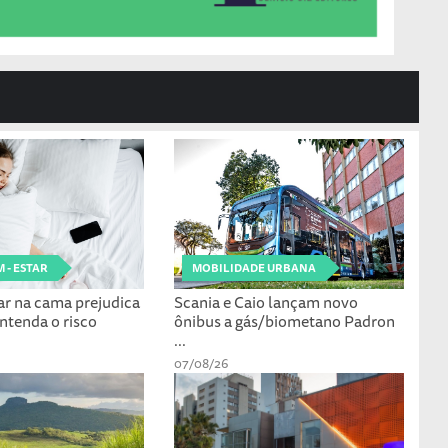
 - ESTAR
MOBILIDADE URBANA
ar na cama prejudica
Scania e Caio lançam novo
ntenda o risco
ônibus a gás/biometano Padron
...
07/08/26