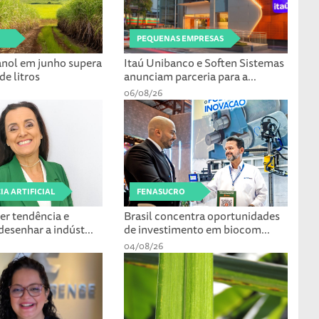
PEQUENAS EMPRESAS
anol em junho supera
Itaú Unibanco e Soften Sistemas
de litros
anunciam parceria para a...
06/08/26
IA ARTIFICIAL
FENASUCRO
ser tendência e
Brasil concentra oportunidades
esenhar a indúst...
de investimento em biocom...
04/08/26