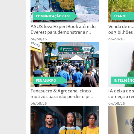
COMUNICAÇÃO CASE
ETANOL
ASUS leva ExpertBook além do
Venda de et
Everest para demonstrar a r...
os 3 bilhões 
06/08/26
06/08/26
FENASUCRO
INTELIGÊNC
Fenasucro & Agrocana: cinco
IA deixa de 
motivos para não perder o pr...
começa a red
06/08/26
04/08/26