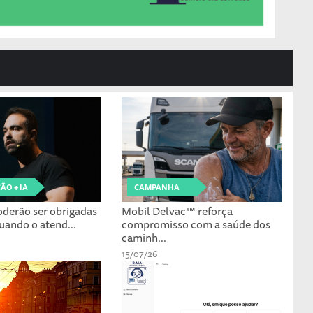
O + IA
CAMPANHA
derão ser obrigadas
Mobil Delvac™ reforça
uando o atend...
compromisso com a saúde dos
caminh...
15/07/26