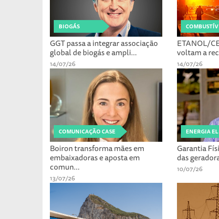
BIOGÁS
COMBUSTÍV
GGT passa a integrar associação
ETANOL/CE
global de biogás e ampli...
voltam a re
14/07/26
14/07/26
COMUNICAÇÃO CASE
ENERGIA EL
Boiron transforma mães em
Garantia Fís
embaixadoras e aposta em
das geradoras
comun...
10/07/26
13/07/26