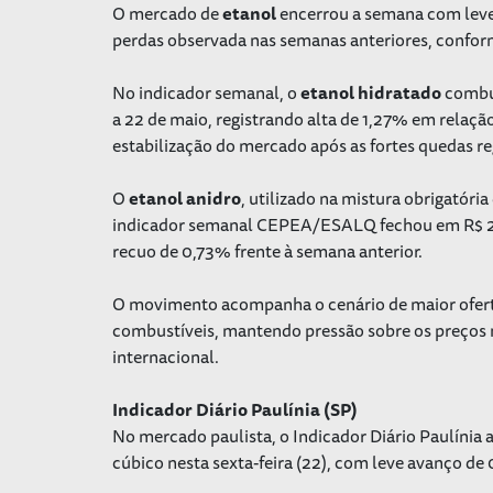
O mercado de
etanol
encerrou a semana com leve
perdas observada nas semanas anteriores, conf
No indicador semanal, o
etanol
hidratado
combus
a 22 de maio, registrando alta de 1,27% em relaç
estabilização do mercado após as fortes quedas reg
O
etanol
anidro
, utilizado na mistura obrigatór
indicador semanal CEPEA/ESALQ fechou em R$ 2,54
recuo de 0,73% frente à semana anterior.
O movimento acompanha o cenário de maior oferta
combustíveis, mantendo pressão sobre os preços 
internacional.
Indicador Diário Paulínia (SP)
No mercado paulista, o Indicador Diário Paulínia
cúbico nesta sexta-feira (22), com leve avanço de