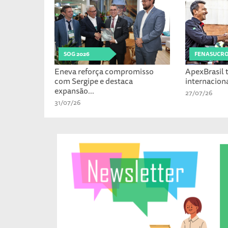
SOG 2026
FENASUCR
Eneva reforça compromisso
ApexBrasil t
com Sergipe e destaca
internaciona
expansão...
27/07/26
31/07/26