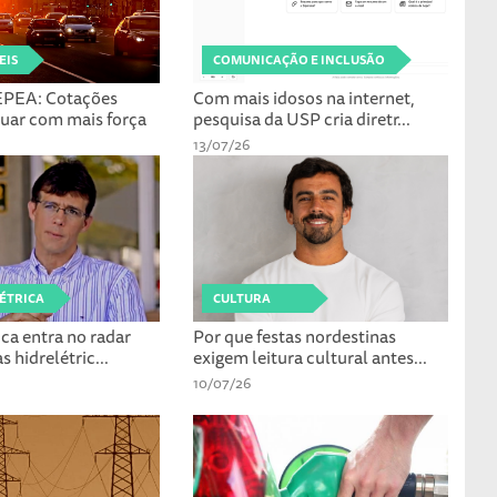
EIS
COMUNICAÇÃO E INCLUSÃO
PEA: Cotações
Com mais idosos na internet,
cuar com mais força
pesquisa da USP cria diretr...
13/07/26
ÉTRICA
CULTURA
ica entra no radar
Por que festas nordestinas
 hidrelétric...
exigem leitura cultural antes...
10/07/26