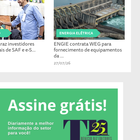
O
ENERGIA ELÉTRICA
raz investidores
ENGIE contrata WEG para
is de SAF e e-S...
fornecimento de equipamentos
da ...
27/07/26