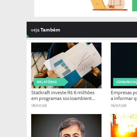
veja
Também
RELATÓRIO
COMUNICAÇÃ
Statkraft investe R$ 6 milhões
Empresas po
em programas socioambient...
a informar q
18/07/26
16/07/26