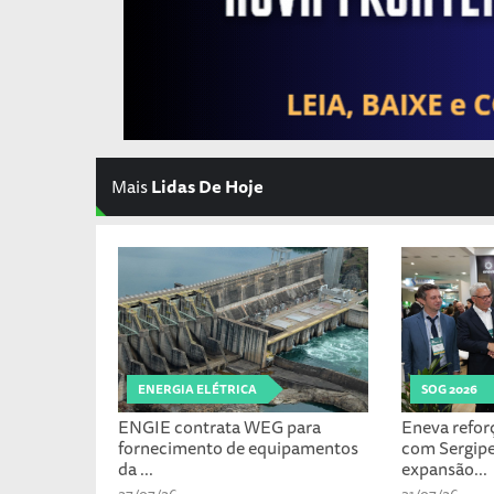
Mais
Lidas De Hoje
ENERGIA ELÉTRICA
SOG 2026
ENGIE contrata WEG para
Eneva refo
fornecimento de equipamentos
com Sergipe
da ...
expansão...
27/07/26
31/07/26