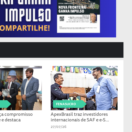
FENASUCRO
rça compromisso
ApexBrasil traz investidores
 e destaca
internacionais de SAF e e-S...
27/07/26