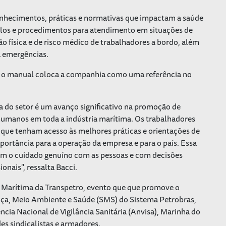
onhecimentos, práticas e normativas que impactam a saúde
los e procedimentos para atendimento em situações de
ão física e de risco médico de trabalhadores a bordo, além
a emergências.
i, o manual coloca a companhia como uma referência no
 do setor é um avanço significativo na promoção de
humanos em toda a indústria marítima. Os trabalhadores
 que tenham acesso às melhores práticas e orientações de
ortância para a operação da empresa e para o país. Essa
com o cuidado genuíno com as pessoas e com decisões
onais", ressalta Bacci.
e Marítima da Transpetro, evento que que promove o
nça, Meio Ambiente e Saúde (SMS) do Sistema Petrobras,
cia Nacional de Vigilância Sanitária (Anvisa), Marinha do
es sindicalistas e armadores.