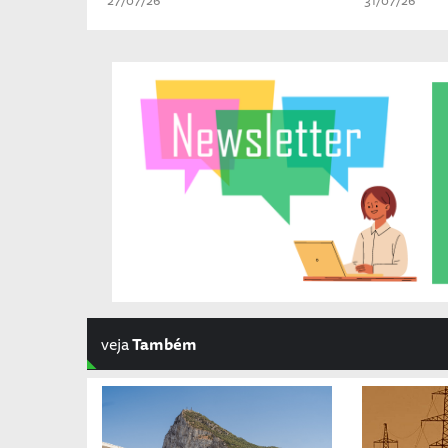
veja
Também