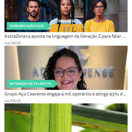
COMUNICAÇÃO CASE
AstraZeneca aposta na linguagem da Geração Z para falar ...
04/08/26
RETENÇÃO DE TALENTOS
Grupo Aço Cearense engaja 4 mil operários e atinge 93% d...
04/08/26