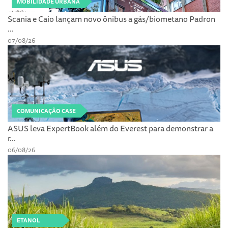
MOBILIDADE URBANA
Scania e Caio lançam novo ônibus a gás/biometano Padron
...
07/08/26
COMUNICAÇÃO CASE
ASUS leva ExpertBook além do Everest para demonstrar a
r...
06/08/26
ETANOL