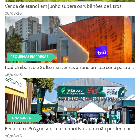
Venda de etanol em junho supera os 3 bilhões de litros
06/08/26
PEQUENAS EMPRESAS
Itaú Unibanco e Soften Sistemas anunciam parceria para a...
06/08/26
FENASUCRO
Fenasucro & Agrocana: cinco motivos para não perder o pr...
06/08/26