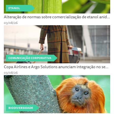
ETANOL
Alteração de normas sobre comercialização de etanol anid...
03/08/26
COMUNICAÇÃO CORPORATIVA
Copa Airlines e Argo Solutions anunciam integração no se...
03/08/26
BIODIVERSIDADE