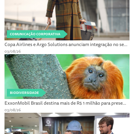
COMUNICAÇÃO CORPORATIVA
Copa Airlines e Argo Solutions anunciam integração no se...
03/08/26
BIODIVERSIDADE
ExxonMobil Brasil destina mais de R$ 1 milhão para prese...
03/08/26