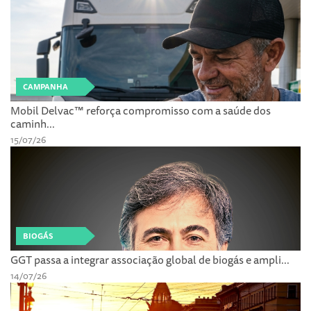
CAMPANHA
Mobil Delvac™ reforça compromisso com a saúde dos
caminh...
15/07/26
BIOGÁS
GGT passa a integrar associação global de biogás e ampli...
14/07/26