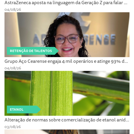
AstraZeneca aposta na linguagem da Geração Z para falar ...
04/08/26
RETENÇÃO DE TALENTOS
Grupo Aço Cearense engaja 4 mil operários e atinge 93% d...
04/08/26
ETANOL
Alteração de normas sobre comercialização de etanol anid...
03/08/26