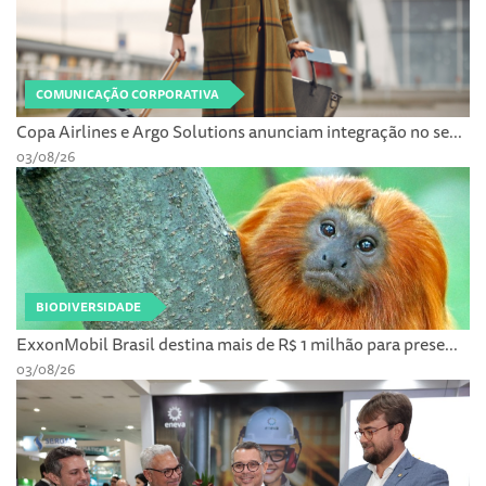
COMUNICAÇÃO CORPORATIVA
Copa Airlines e Argo Solutions anunciam integração no se...
03/08/26
BIODIVERSIDADE
ExxonMobil Brasil destina mais de R$ 1 milhão para prese...
03/08/26