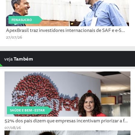
FENASUCRO
ApexBrasil traz investidores internacionais de SAF e e-S...
27/07/26
veja
Também
SAÚDE E BEM - ESTAR
52% dos pais dizem que empresas incentivam priorizar a f...
07/08/26