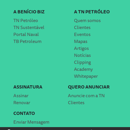
A BENÍCIO BIZ
A TN PETRÓLEO
TN Petróleo
Quem somos
TN Sustentável
Clientes
Portal Naval
Eventos
TB Petroleum
Mapas
Artigos
Notícias
Clipping
Academy
Whitepaper
ASSINATURA
QUERO ANUNCIAR
Assinar
Anuncie com a TN
Renovar
Clientes
CONTATO
Enviar Mensagem
Localização