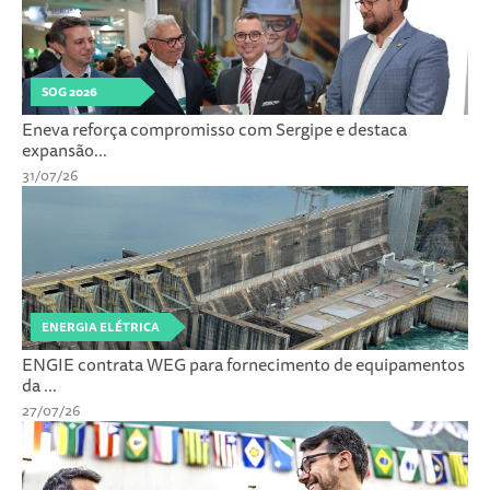
SOG 2026
Eneva reforça compromisso com Sergipe e destaca
expansão...
31/07/26
ENERGIA ELÉTRICA
ENGIE contrata WEG para fornecimento de equipamentos
da ...
27/07/26