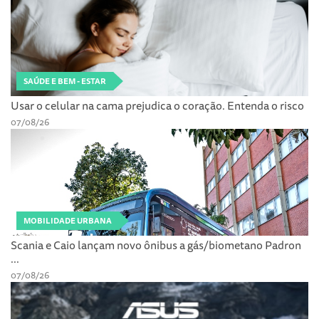
SAÚDE E BEM - ESTAR
Usar o celular na cama prejudica o coração. Entenda o risco
07/08/26
MOBILIDADE URBANA
Scania e Caio lançam novo ônibus a gás/biometano Padron
...
07/08/26