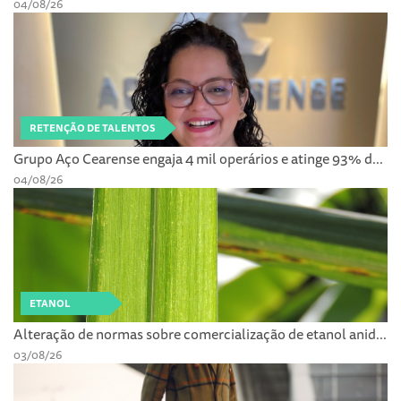
04/08/26
RETENÇÃO DE TALENTOS
Grupo Aço Cearense engaja 4 mil operários e atinge 93% d...
04/08/26
ETANOL
Alteração de normas sobre comercialização de etanol anid...
03/08/26