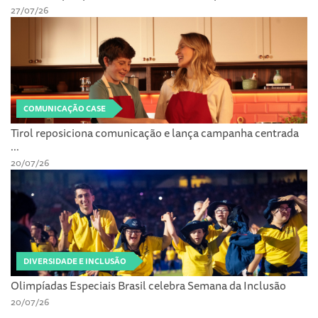
27/07/26
COMUNICAÇÃO CASE
Tirol reposiciona comunicação e lança campanha centrada
...
20/07/26
DIVERSIDADE E INCLUSÃO
Olimpíadas Especiais Brasil celebra Semana da Inclusão
20/07/26