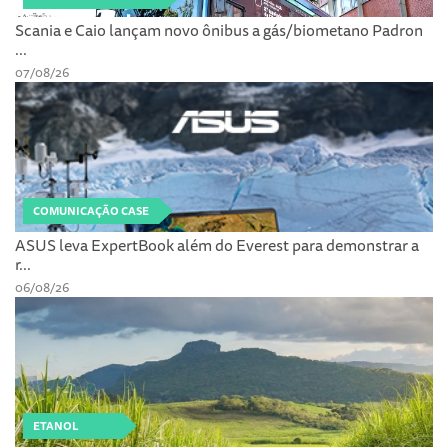
Scania e Caio lançam novo ônibus a gás/biometano Padron
...
07/08/26
COMUNICAÇÃO CASE
ASUS leva ExpertBook além do Everest para demonstrar a
r...
06/08/26
ETANOL