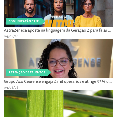
COMUNICAÇÃO CASE
AstraZeneca aposta na linguagem da Geração Z para falar ...
04/08/26
RETENÇÃO DE TALENTOS
Grupo Aço Cearense engaja 4 mil operários e atinge 93% d...
04/08/26