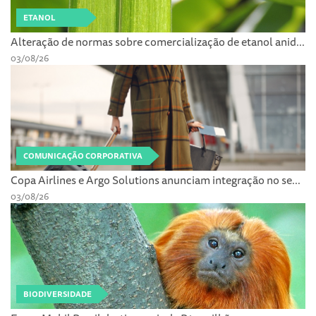
ETANOL
Alteração de normas sobre comercialização de etanol anid...
03/08/26
COMUNICAÇÃO CORPORATIVA
Copa Airlines e Argo Solutions anunciam integração no se...
03/08/26
BIODIVERSIDADE