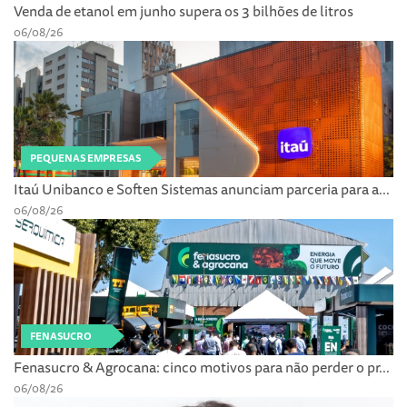
Venda de etanol em junho supera os 3 bilhões de litros
06/08/26
PEQUENAS EMPRESAS
Itaú Unibanco e Soften Sistemas anunciam parceria para a...
06/08/26
FENASUCRO
Fenasucro & Agrocana: cinco motivos para não perder o pr...
06/08/26