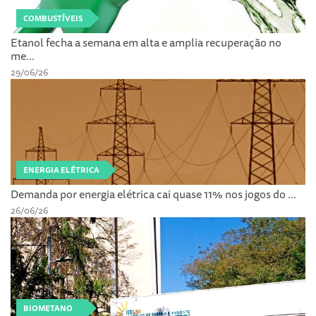
COMBUSTÍVEIS
Etanol fecha a semana em alta e amplia recuperação no
me...
29/06/26
ENERGIA ELÉTRICA
Demanda por energia elétrica cai quase 11% nos jogos do ...
26/06/26
BIOMETANO