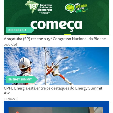
BIOENERGIA
Araçatuba (SP) recebe o 19º Congresso Nacional da Bioene...
01/07/26
ENERGY SUMMIT
CPFL Energia está entre os destaques do Energy Summit
Aw...
30/06/26