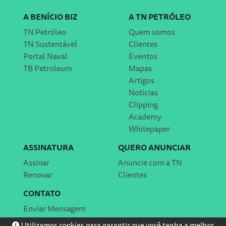
A BENÍCIO BIZ
A TN PETRÓLEO
TN Petróleo
Quem somos
TN Sustentável
Clientes
Portal Naval
Eventos
TB Petroleum
Mapas
Artigos
Notícias
Clipping
Academy
Whitepaper
ASSINATURA
QUERO ANUNCIAR
Assinar
Anuncie com a TN
Renovar
Clientes
CONTATO
Enviar Mensagem
Localização
Utilizamos cookies para garantir que você tenha a melhor