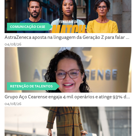
COMUNICAÇÃO CASE
AstraZeneca aposta na linguagem da Geração Z para falar ...
04/08/26
RETENÇÃO DE TALENTOS
Grupo Aço Cearense engaja 4 mil operários e atinge 93% d...
04/08/26