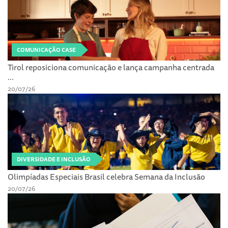
COMUNICAÇÃO CASE
Tirol reposiciona comunicação e lança campanha centrada
...
20/07/26
DIVERSIDADE E INCLUSÃO
Olimpíadas Especiais Brasil celebra Semana da Inclusão
20/07/26