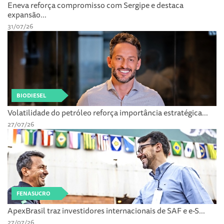
Eneva reforça compromisso com Sergipe e destaca
expansão...
31/07/26
BIODIESEL
Volatilidade do petróleo reforça importância estratégica...
27/07/26
FENASUCRO
ApexBrasil traz investidores internacionais de SAF e e-S...
27/07/26