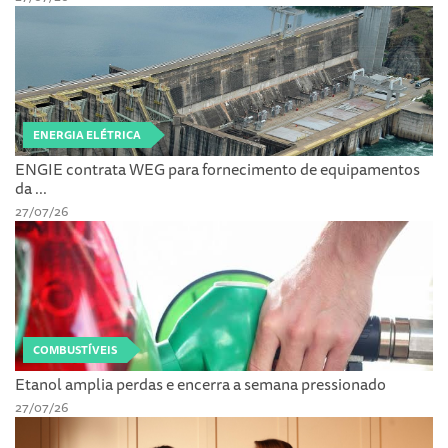
ENERGIA ELÉTRICA
ENGIE contrata WEG para fornecimento de equipamentos
da ...
27/07/26
COMBUSTÍVEIS
Etanol amplia perdas e encerra a semana pressionado
27/07/26