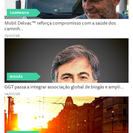
CAMPANHA
Mobil Delvac™ reforça compromisso com a saúde dos
caminh...
15/07/26
BIOGÁS
GGT passa a integrar associação global de biogás e ampli...
14/07/26