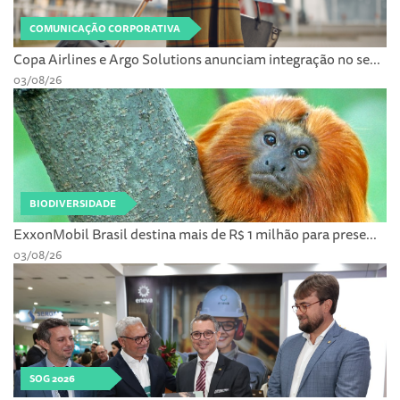
COMUNICAÇÃO CORPORATIVA
Copa Airlines e Argo Solutions anunciam integração no se...
03/08/26
BIODIVERSIDADE
ExxonMobil Brasil destina mais de R$ 1 milhão para prese...
03/08/26
SOG 2026