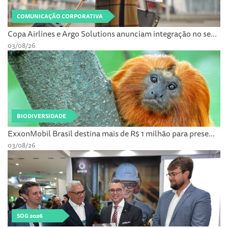
COMUNICAÇÃO CORPORATIVA
Copa Airlines e Argo Solutions anunciam integração no se...
03/08/26
BIODIVERSIDADE
ExxonMobil Brasil destina mais de R$ 1 milhão para prese...
03/08/26
SOG 2026