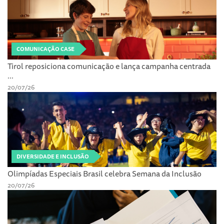
COMUNICAÇÃO CASE
Tirol reposiciona comunicação e lança campanha centrada
...
20/07/26
DIVERSIDADE E INCLUSÃO
Olimpíadas Especiais Brasil celebra Semana da Inclusão
20/07/26