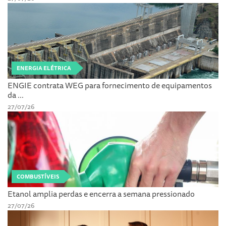
ENERGIA ELÉTRICA
ENGIE contrata WEG para fornecimento de equipamentos
da ...
27/07/26
COMBUSTÍVEIS
Etanol amplia perdas e encerra a semana pressionado
27/07/26