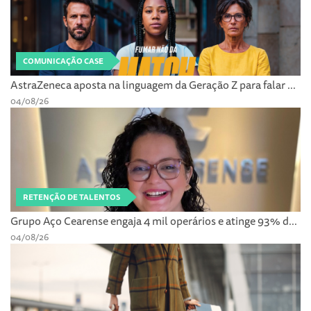
COMUNICAÇÃO CASE
AstraZeneca aposta na linguagem da Geração Z para falar ...
04/08/26
RETENÇÃO DE TALENTOS
Grupo Aço Cearense engaja 4 mil operários e atinge 93% d...
04/08/26