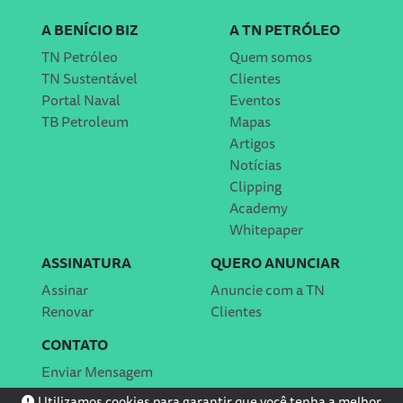
A BENÍCIO BIZ
A TN PETRÓLEO
TN Petróleo
Quem somos
TN Sustentável
Clientes
Portal Naval
Eventos
TB Petroleum
Mapas
Artigos
Notícias
Clipping
Academy
Whitepaper
ASSINATURA
QUERO ANUNCIAR
Assinar
Anuncie com a TN
Renovar
Clientes
CONTATO
Enviar Mensagem
Localização
Utilizamos cookies para garantir que você tenha a melhor