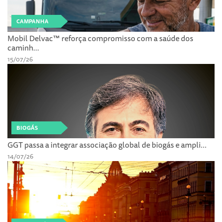
CAMPANHA
Mobil Delvac™ reforça compromisso com a saúde dos
caminh...
15/07/26
BIOGÁS
GGT passa a integrar associação global de biogás e ampli...
14/07/26