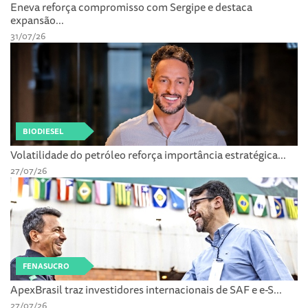
Eneva reforça compromisso com Sergipe e destaca
expansão...
31/07/26
BIODIESEL
Volatilidade do petróleo reforça importância estratégica...
27/07/26
FENASUCRO
ApexBrasil traz investidores internacionais de SAF e e-S...
27/07/26