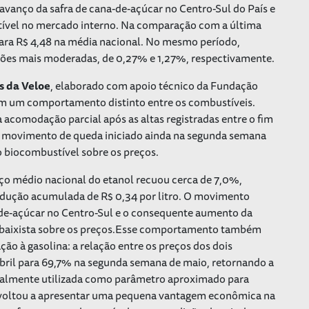
avanço da safra de cana-de-açúcar no Centro-Sul do País e
ível no mercado interno. Na comparação com a última
 para R$ 4,48 na média nacional. No mesmo período,
ções mais moderadas, de 0,27% e 1,27%, respectivamente.
s da Veloe
, elaborado com apoio técnico da Fundação
am um comportamento distinto entre os combustíveis.
 acomodação parcial após as altas registradas entre o fim
u o movimento de queda iniciado ainda na segunda semana
do biocombustível sobre os preços.
ço médio nacional do etanol recuou cerca de 7,0%,
redução acumulada de R$ 0,34 por litro. O movimento
a-de-açúcar no Centro-Sul e o consequente aumento da
 baixista sobre os preços.Esse comportamento também
ção à gasolina: a relação entre os preços dos dois
abril para 69,7% na segunda semana de maio, retornando a
onalmente utilizada como parâmetro aproximado para
nol voltou a apresentar uma pequena vantagem econômica na