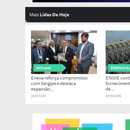
Mais
Lidas De Hoje
SOG 2026
ENERGIA E
Eneva reforça compromisso
ENGIE cont
com Sergipe e destaca
fornecimen
expansão...
da ...
31/07/26
27/07/26