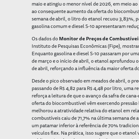
maio e atingiu o menor nível de 2026, em meio ao 
ao consequente aumento da oferta do biocombust
semana de abril, o litro do etanol recuou 3,83%,
gasolina comum e diesel S-10 apresentaram redu
Os dados do
Monitor de Preços de Combustívei
Instituto de Pesquisas Econômicas (Fipe), mostr
Enquanto gasolina e diesel S-10 passaram por uma
de março e o início de abril, o etanol aprofundo
de abril, reforçando a influência da maior oferta 
Desde o pico observado em meados de abril, o pre
passando de R$ 4,82 para R$ 4,48 por litro, uma 
reforça a leitura de que o avanço da safra de can
oferta do biocombustível vêm exercendo pressão
melhorou a atratividade relativa do etanol em rela
combustíveis caiu de 71,7% na última semana de 
um patamar inferior à referência de 70% tradici
veículos flex. Na prática, isso sugere que o eta