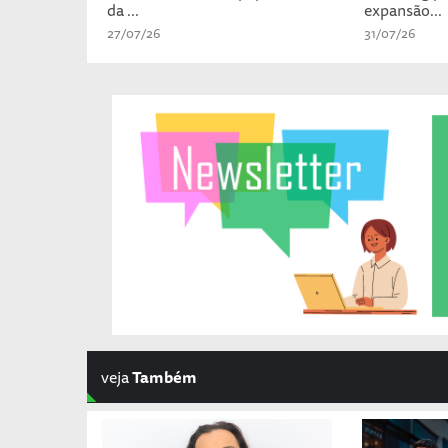
da ...
expansão...
27/07/26
31/07/26
veja
Também