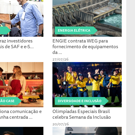
ENERGIA ELÉTRICA
raz investidores
ENGIE contrata WEG para
s de SAF e e-S...
fornecimento de equipamentos
da ...
27/07/26
ÃO CASE
DIVERSIDADE E INCLUSÃO
iciona comunicação e
Olimpíadas Especiais Brasil
nha centrada ...
celebra Semana da Inclusão
20/07/26