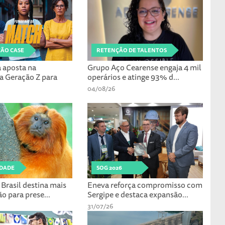
ÃO CASE
RETENÇÃO DE TALENTOS
 aposta na
Grupo Aço Cearense engaja 4 mil
a Geração Z para
operários e atinge 93% d...
04/08/26
IDADE
SOG 2026
Brasil destina mais
Eneva reforça compromisso com
ão para prese...
Sergipe e destaca expansão...
31/07/26