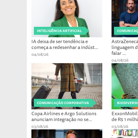
INTELIGÊNCIA ARTIFICIAL
COMUNICAÇ
IA deixa de ser tendência e
AstraZeneca
começa a redesenhar a indúst...
linguagem d
falar ...
04/08/26
04/08/26
COMUNICAÇÃO CORPORATIVA
BIODIVERS
Copa Airlines e Argo Solutions
ExxonMobil 
anunciam integração no se...
de R$ 1 milh
03/08/26
03/08/26