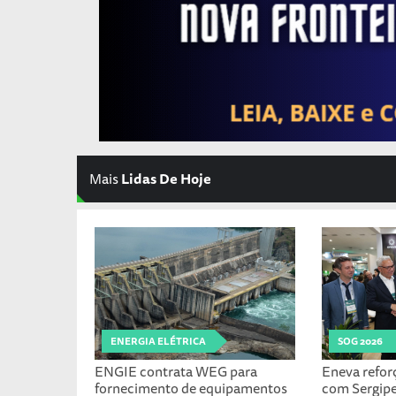
Mais
Lidas De Hoje
ENERGIA ELÉTRICA
SOG 2026
ENGIE contrata WEG para
Eneva refo
fornecimento de equipamentos
com Sergipe