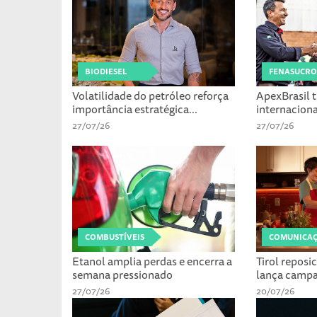
BIODIESEL
FENASUCRO
Volatilidade do petróleo reforça
ApexBrasil t
importância estratégica...
internacionai
27/07/26
27/07/26
COMBUSTÍVEIS
COMUNICAÇ
Etanol amplia perdas e encerra a
Tirol repos
semana pressionado
lança campa
27/07/26
20/07/26