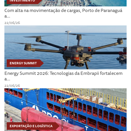
INVESTIMENTO
Com alta na movimentação de cargas, Porto de Paranaguá
a...
22/06/26
ENERGY SUMMIT
Energy Summit 2026: Tecnologias da Embrapii fortalecem
a...
22/06/26
EXPORTAÇÃO E LOGÍSTICA