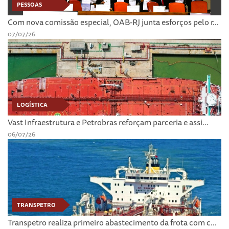
PESSOAS
Com nova comissão especial, OAB-RJ junta esforços pelo r...
07/07/26
LOGÍSTICA
Vast Infraestrutura e Petrobras reforçam parceria e assi...
06/07/26
TRANSPETRO
Transpetro realiza primeiro abastecimento da frota com c...