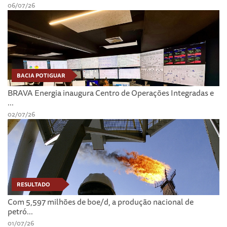
06/07/26
BACIA POTIGUAR
BRAVA Energia inaugura Centro de Operações Integradas e
...
02/07/26
RESULTADO
Com 5,597 milhões de boe/d, a produção nacional de
petró...
01/07/26