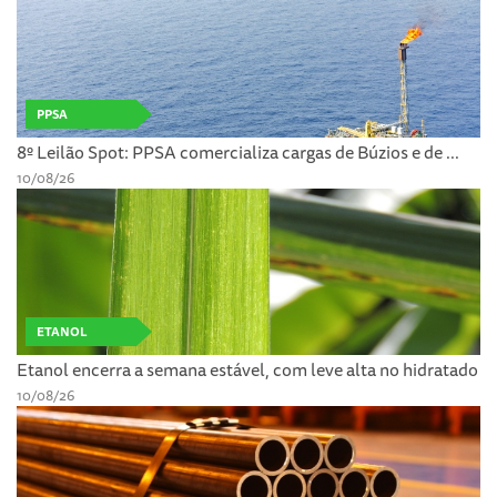
PPSA
8º Leilão Spot: PPSA comercializa cargas de Búzios e de ...
10/08/26
ETANOL
Etanol encerra a semana estável, com leve alta no hidratado
10/08/26