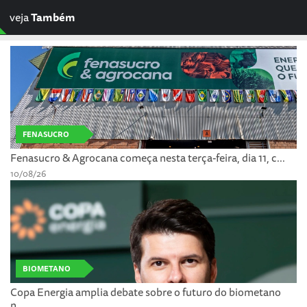
veja
Também
FENASUCRO
Fenasucro & Agrocana começa nesta terça-feira, dia 11, c...
10/08/26
BIOMETANO
Copa Energia amplia debate sobre o futuro do biometano
n...