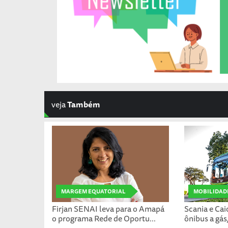
veja
Também
MARGEM EQUATORIAL
MOBILIDAD
Firjan SENAI leva para o Amapá
Scania e Ca
o programa Rede de Oportu...
ônibus a gá