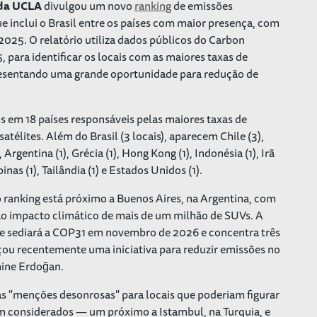
 da UCLA
divulgou um novo
ranking
de emissões
 inclui o Brasil entre os países com maior presença, com
 2025. O relatório utiliza dados públicos do Carbon
para identificar os locais com as maiores taxas de
esentando uma grande oportunidade para redução de
os em 18 países responsáveis pelas maiores taxas de
élites. Além do Brasil (3 locais), aparecem Chile (3),
, Argentina (1), Grécia (1), Hong Kong (1), Indonésia (1), Irã
lipinas (1), Tailândia (1) e Estados Unidos (1).
o ranking está próximo a Buenos Aires, na Argentina, com
ao impacto climático de mais de um milhão de SUVs. A
e sediará a COP31 em novembro de 2026 e concentra três
nçou recentemente uma iniciativa para reduzir emissões no
mine Erdoğan.
as "menções desonrosas" para locais que poderiam figurar
sem considerados — um próximo a Istambul, na Turquia, e