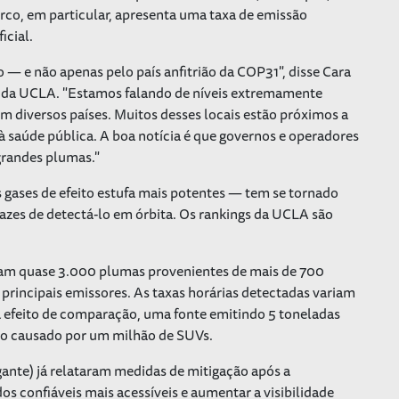
rco, em particular, apresenta uma taxa de emissão
icial.
to — e não apenas pelo país anfitrião da COP31", disse Cara
t da UCLA. "Estamos falando de níveis extremamente
m diversos países. Muitos desses locais estão próximos a
 à saúde pública. A boa notícia é que governos e operadores
grandes plumas."
gases de efeito estufa mais potentes — tem se tornado
pazes de detectá-lo em órbita. Os rankings da UCLA são
am quase 3.000 plumas provenientes de mais de 700
 principais emissores. As taxas horárias detectadas variam
ra efeito de comparação, uma fonte emitindo 5 toneladas
to causado por um milhão de SUVs.
gante) já relataram medidas de mitigação após a
ados confiáveis mais acessíveis e aumentar a visibilidade