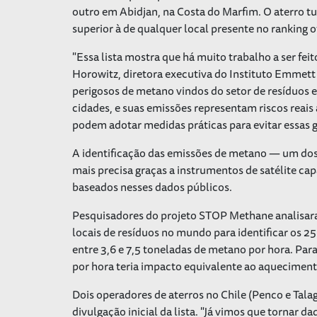
outro em Abidjan, na Costa do Marfim. O aterro tu
superior à de qualquer local presente no ranking of
"Essa lista mostra que há muito trabalho a ser fei
Horowitz, diretora executiva do Instituto Emmet
perigosos de metano vindos do setor de resíduos e
cidades, e suas emissões representam riscos reais
podem adotar medidas práticas para evitar essas 
A identificação das emissões de metano — um dos 
mais precisa graças a instrumentos de satélite ca
baseados nesses dados públicos.
Pesquisadores do projeto STOP Methane analisar
locais de resíduos no mundo para identificar os 25
entre 3,6 e 7,5 toneladas de metano por hora. Pa
por hora teria impacto equivalente ao aquecimen
Dois operadores de aterros no Chile (Penco e Tala
divulgação inicial da lista. "Já vimos que tornar d