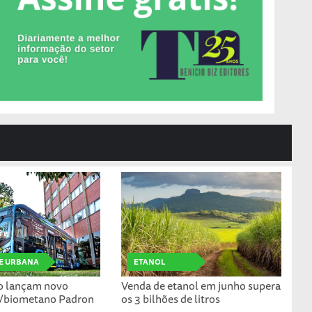
E URBANA
ETANOL
io lançam novo
Venda de etanol em junho supera
s/biometano Padron
os 3 bilhões de litros