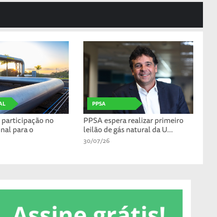
AL
PPSA
participação no
PPSA espera realizar primeiro
nal para o
leilão de gás natural da U...
30/07/26