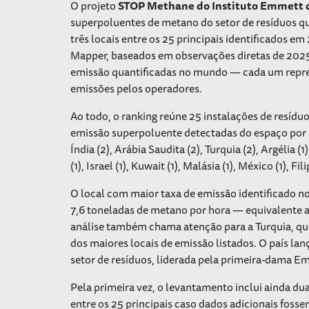
O projeto
STOP Methane do Instituto Emmett
superpoluentes de metano do setor de resíduos que
três locais entre os 25 principais identificados em
Mapper, baseados em observações diretas de 2025, 
emissão quantificadas no mundo — cada um repr
emissões pelos operadores.
Ao todo, o ranking reúne 25 instalações de resídu
emissão superpoluente detectadas do espaço por sat
Índia (2), Arábia Saudita (2), Turquia (2), Argélia (1)
(1), Israel (1), Kuwait (1), Malásia (1), México (1), Fi
O local com maior taxa de emissão identificado n
7,6 toneladas de metano por hora — equivalente 
análise também chama atenção para a Turquia, qu
dos maiores locais de emissão listados. O país la
setor de resíduos, liderada pela primeira-dama E
Pela primeira vez, o levantamento inclui ainda du
entre os 25 principais caso dados adicionais fos