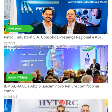
SOG 2026
Petrol Industrial S.A. Consolida Presença Regional e Apr...
05/08/26
GÁS NATURAL
IBP, ABRACE e Abpip lançam novo Relivre com foco na
comp...
05/08/26