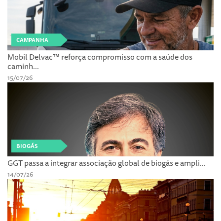
CAMPANHA
Mobil Delvac™ reforça compromisso com a saúde dos
caminh...
15/07/26
BIOGÁS
GGT passa a integrar associação global de biogás e ampli...
14/07/26