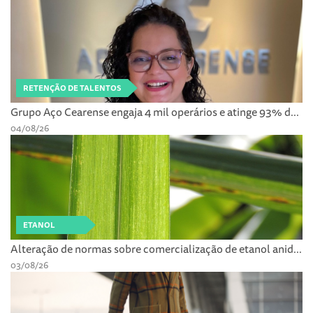
RETENÇÃO DE TALENTOS
Grupo Aço Cearense engaja 4 mil operários e atinge 93% d...
04/08/26
ETANOL
Alteração de normas sobre comercialização de etanol anid...
03/08/26