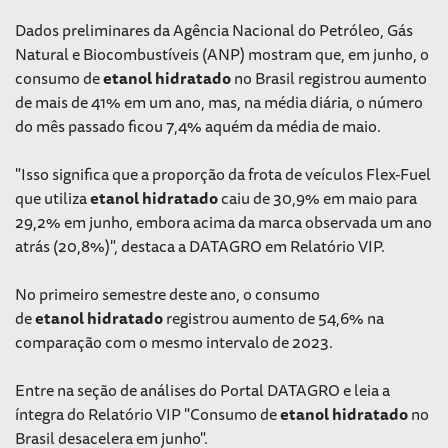
Dados preliminares da Agência Nacional do Petróleo, Gás
Natural e Biocombustíveis (ANP) mostram que, em junho, o
consumo de
etanol
hidratado
no Brasil registrou aumento
de mais de 41% em um ano, mas, na média diária, o número
do mês passado ficou 7,4% aquém da média de maio.
"Isso significa que a proporção da frota de veículos Flex-Fuel
que utiliza
etanol
hidratado
caiu de 30,9% em maio para
29,2% em junho, embora acima da marca observada um ano
atrás (20,8%)", destaca a DATAGRO em Relatório VIP.
No primeiro semestre deste ano, o consumo
de
etanol
hidratado
registrou aumento de 54,6% na
comparação com o mesmo intervalo de 2023.
Entre na seção de análises do Portal DATAGRO e leia a
íntegra do Relatório VIP "Consumo de
etanol
hidratado
no
Brasil desacelera em junho".