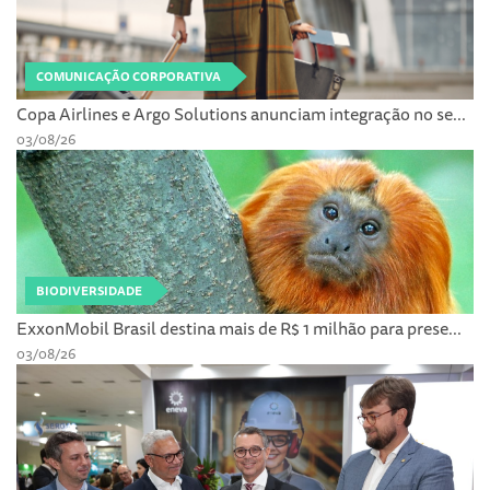
COMUNICAÇÃO CORPORATIVA
Copa Airlines e Argo Solutions anunciam integração no se...
03/08/26
BIODIVERSIDADE
ExxonMobil Brasil destina mais de R$ 1 milhão para prese...
03/08/26