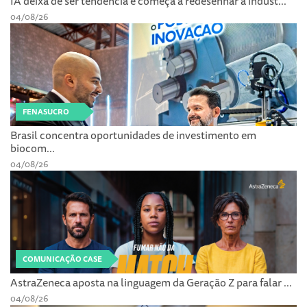
IA deixa de ser tendência e começa a redesenhar a indúst...
04/08/26
FENASUCRO
Brasil concentra oportunidades de investimento em
biocom...
04/08/26
COMUNICAÇÃO CASE
AstraZeneca aposta na linguagem da Geração Z para falar ...
04/08/26