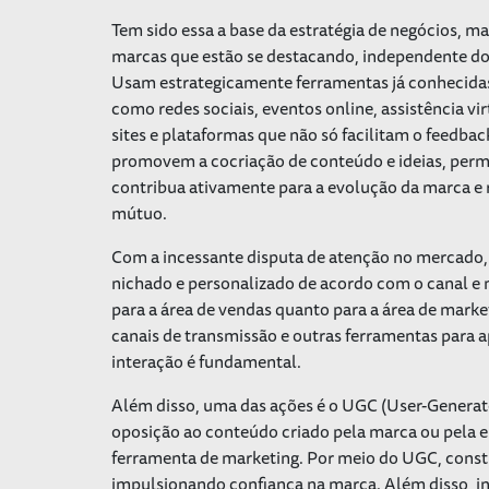
Tem sido essa a base da estratégia de negócios, 
marcas que estão se destacando, independente d
Usam estrategicamente ferramentas já conhecidas
como redes sociais, eventos online, assistência vir
sites e plataformas que não só facilitam o feedba
promovem a cocriação de conteúdo e ideias, per
contribua ativamente para a evolução da marca e
mútuo.
Com a incessante disputa de atenção no mercado, 
nichado e personalizado de acordo com o canal e
para a área de vendas quanto para a área de market
canais de transmissão e outras ferramentas para 
interação é fundamental.
Além disso, uma das ações é o UGC (
User-Generat
oposição ao conteúdo criado pela marca ou pela e
ferramenta de marketing. Por meio do UGC, cons
impulsionando confiança na marca. Além disso, inc