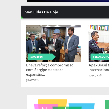
Mais
Lidas De Hoje
SOG 2026
FENASUCR
Eneva reforça compromisso
ApexBrasil t
com Sergipe e destaca
internaciona
expansão...
27/07/26
31/07/26