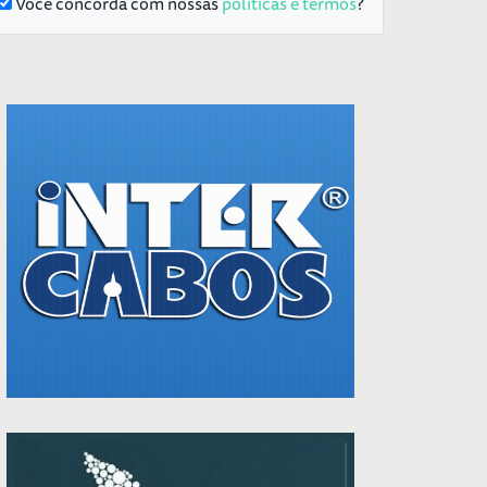
Você concorda com nossas
políticas e termos
?