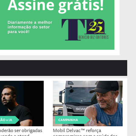
O + IA
CAMPANHA
derão ser obrigadas
Mobil Delvac™ reforça