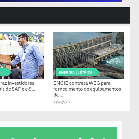
O
ENERGIA ELÉTRICA
raz investidores
ENGIE contrata WEG para
is de SAF e e-S...
fornecimento de equipamentos
da ...
27/07/26