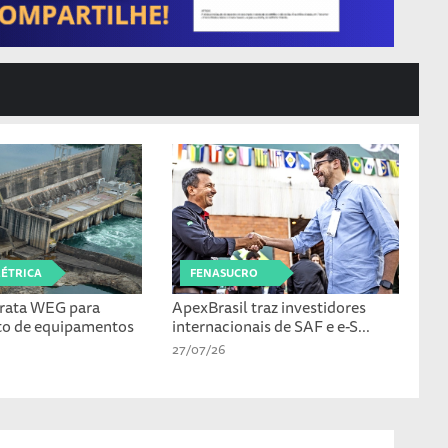
LÉTRICA
FENASUCRO
rata WEG para
ApexBrasil traz investidores
to de equipamentos
internacionais de SAF e e-S...
27/07/26