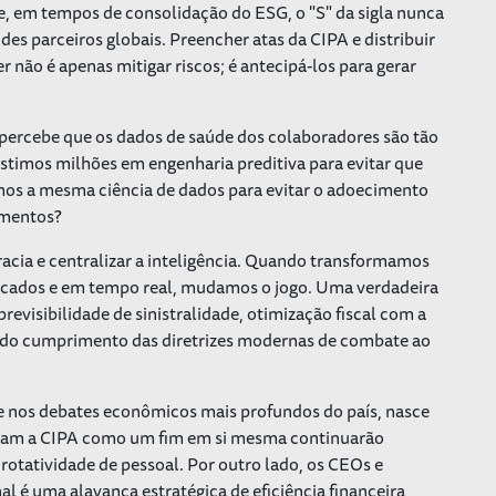
ue, em tempos de consolidação do ESG, o "S" da sigla nunca
des parceiros globais. Preencher atas da CIPA e distribuir
er não é apenas mitigar riscos; é antecipá-los para gerar
a percebe que os dados de saúde dos colaboradores são tão
stimos milhões em engenharia preditiva para evitar que
mos a mesma ciência de dados para evitar o adoecimento
amentos?
racia e centralizar a inteligência. Quando transformamos
icados e em tempo real, mudamos o jogo. Uma verdadeira
revisibilidade de sinistralidade, otimização fiscal com a
 do cumprimento das diretrizes modernas de combate ao
te nos debates econômicos mais profundos do país, nasce
ergam a CIPA como um fim em si mesma continuarão
 rotatividade de pessoal. Por outro lado, os CEOs e
 é uma alavanca estratégica de eficiência financeira