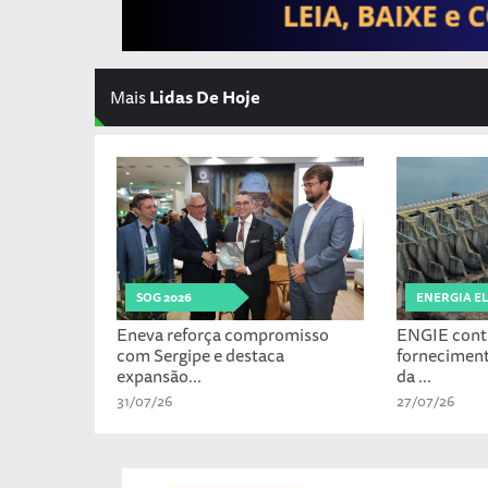
Mais
Lidas De Hoje
SOG 2026
ENERGIA E
Eneva reforça compromisso
ENGIE cont
com Sergipe e destaca
fornecimen
expansão...
da ...
31/07/26
27/07/26