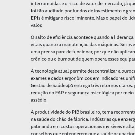
interrompidas e o risco de valor de mercado, já q
foi tão auditado por fundos de investimento e gran
EPIs é mitigar o risco iminente. Mas o papel do líd
valor.
O salto de eficiência acontece quando a lideranç
vitais quanto a manutenção das máquinas. Se inve
uma prensa pare de funcionar, por que não aplica
crônico ou o burnout de quem opera esses equip
A tecnologia atual permite descentralizar a buroc
exames e dados ergonômicos em indicadores unif
Gestão de Saúde 4.0 entrega três retornos claros: p
redução do FAP e segurança psicológica por meio
assédio.
A produtividade do PIB brasileiro, tema recorren
na saúde do chão de fábrica. Indústrias que enx
patinando em custos operacionais invisíveis e alta
conselhos que entenderem que a saúde ocupacional